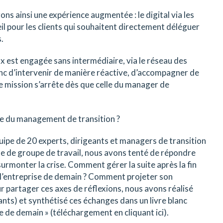
s ainsi une expérience augmentée : le digital via les
eil pour les clients qui souhaitent directement déléguer
.
ux est engagée sans intermédiaire, via le réseau des
 donc d’intervenir de manière réactive, d’accompagner de
re mission s’arrête dès que celle du manager de
ne du management de transition ?
uipe de 20 experts, dirigeants et managers de transition
rme de groupe de travail, nous avons tenté de répondre
rmonter la crise. Comment gérer la suite après la fin
de l’entreprise de demain ? Comment projeter son
r partager ces axes de réflexions, nous avons réalisé
nts) et synthétisé ces échanges dans un livre blanc
e de demain » (téléchargement en cliquant ici).