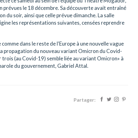
ecté ce samedi au sein de l'équipe du Théâtre Mogador,
on prévues le 18 décembre. Sa découverte avait entraîné
n du soir, ainsi que celle prévue dimanche. La salle
rigine les représentations suivantes, censées reprendre
e comme dans le reste de l'Europe à une nouvelle vague
 la propagation du nouveau variant Omicron du Covid-
r trois (au Covid-19) semble liée au variant Omicron» à
e-parole du gouvernement, Gabriel Attal.
Partager: