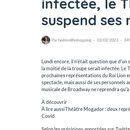
infectée, le
suspend ses 
Par
fashionlifeshopping
02/02/2023
34
Lundi encore, il n'était question que d'un
la moitié de la troupe serait infectée. L
prochaines représentations du Roi Lion en
spectacle, mais aussi de ses personnels a
musicale de Broadway ne reprendra qu'à pa
À découvrir
À lire aussiThéâtre Mogador : deux repré
Covid
Selon les précisions apportées sur Twitt