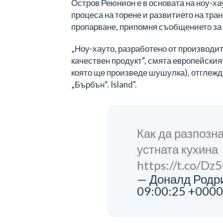
Остров Реюнион е в основата на ноу-ха
процеса на торене и развитието на тр
пропарване, припомня съобщението за 
„Ноу-хауто, разработено от производит
качествен продукт“, смята европейския
която ще произведе шушулка), отглежда
„Бърбън“. Island".
Как да разпозн
устната кухина
https://t.co/
— Доналд Родри
09:00:25 +0000