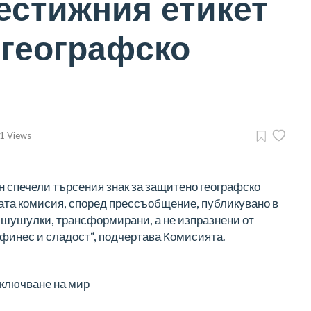
естижния етикет
 географско
1 Views
 спечели търсения знак за защитено географско
ката комисия, според прессъобщение, публикувано в
и шушулки, трансформирани, а не изпразнени от
 финес и сладост“, подчертава Комисията.
сключване на мир