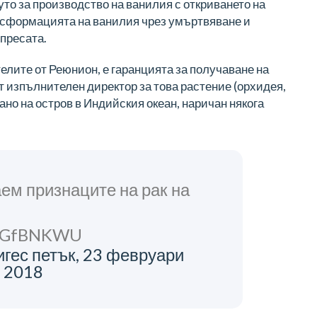
уто за производство на ванилия с откриването на
ансформацията на ванилия чрез умъртвяване и
пресата.
елите от Реюнион, е гаранцията за получаване на
т изпълнителен директор за това растение (орхидея,
но на остров в Индийския океан, наричан някога
аем признаците на рак на
Dz5GfBNKWU
гес петък, 23 февруари
 2018