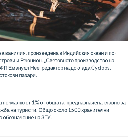
за ванилия, произведена в Индийския океан и по-
строви и Реюнион. „Световното производство на
АФП Емануел Нее, редактор на доклада Cyclops,
стокови пазари.
 по-малко от 1% от общата, предназначена главно за
ажба на туристи. Общо около 1500 хранителни
о обозначение на ЗГУ.