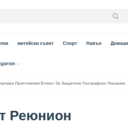
упки
житейски съвет
Спорт
Навън
Домаш
lgarian
учава Престижния Етикет За Защитено Географско Указание
т Реюнион