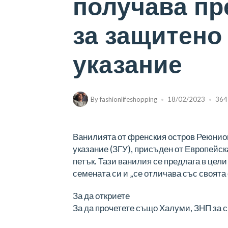
получава пр
за защитено
указание
By
fashionlifeshopping
18/02/2023
364
Ванилията от френския остров Реюнион
указание (ЗГУ), присъден от Европейс
петък. Тази ванилия се предлага в цел
семената си и „се отличава със своята
За да откриете
За да прочетете също Халуми, ЗНП за 