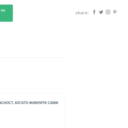
 на
share:
асност, когато живеете сами