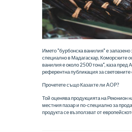
Името "бурбонска ванилия" е запазено 
специално в Мадагаскар, Коморските о
ванилия е около 2500 тона“, каза пред 
референтна публикация за световните 
Прочетете също Казахте ли AOP?
Той оценява продукцията на Реюнион на
местния пазар и по-специално за прод
продукта се възползват от европейскот