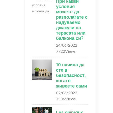
При какви
условия
можете да
разполагате с
надуваемо
джакузи на
терасата или
балкона си?
24/06/2022
7722Views
10 начина да
сте в
безопасност,
когато
живеете сами
02/06/2022
7536Views
Les animaux