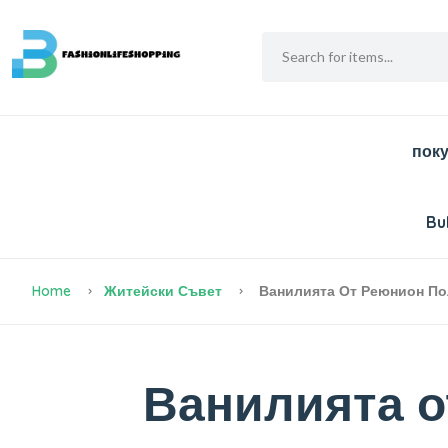
пок
Bu
Home
Житейски Съвет
Ванилията От Реюнион Пол
Ванилията о