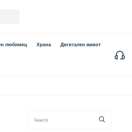
ен любимец
Храна
Дигитален живот