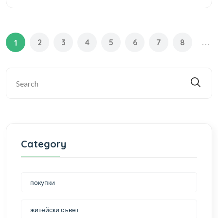
2
3
4
5
6
7
8
...
1
Category
покупки
житейски съвет