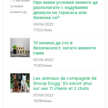
При какви условия можете да
разполагате с надуваемо
джакузи на терасата или
балкона си?
24/06/2022
7721Views
10 начина да сте в
безопасност, когато живеете
сами
02/06/2022
7535Views
Les animaux de compagnie de
Snoop Dogg : En savoir plus
sur ses 11 chiens et 2 chats
07/06/2022
7478Views