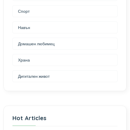
Спорт
Навън
Домашен любимец
Храна
Дигитален живот
Hot Articles