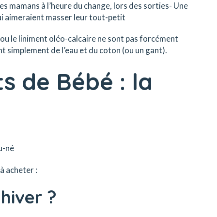
r les mamans à l’heure du change, lors des sorties- Une
i aimeraient masser leur tout-petit
te ou le liniment oléo-calcaire ne sont pas forcément
nt simplement de l’eau et du coton (ou un gant).
s de Bébé : la
u-né
à acheter :
 hiver ?