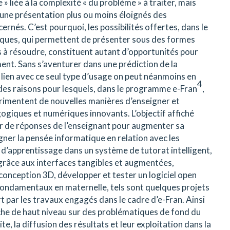
 » liée à la complexité « du problème » à traiter, mais
u une présentation plus ou moins éloignés des
rnés. C’est pourquoi, les possibilités offertes, dans le
riques, qui permettent de présenter sous des formes
s à résoudre, constituent autant d’opportunités pour
ment. Sans s’aventurer dans une prédiction de la
 lien avec ce seul type d’usage on peut néanmoins en
4
e des raisons pour lesquels, dans le programme e-Fran
,
érimentent de nouvelles manières d’enseigner et
gogiques et numériques innovants. L’objectif affiché
ier de réponses de l’enseignant pour augmenter sa
eigner la pensée informatique en relation avec les
 d’apprentissage dans un système de tutorat intelligent,
grâce aux interfaces tangibles et augmentées,
 conception 3D, développer et tester un logiciel open
fondamentaux en maternelle, tels sont quelques projets
rt par les travaux engagés dans le cadre d’e-Fran. Ainsi
rche de haut niveau sur des problématiques de fond du
te, la diffusion des résultats et leur exploitation dans la