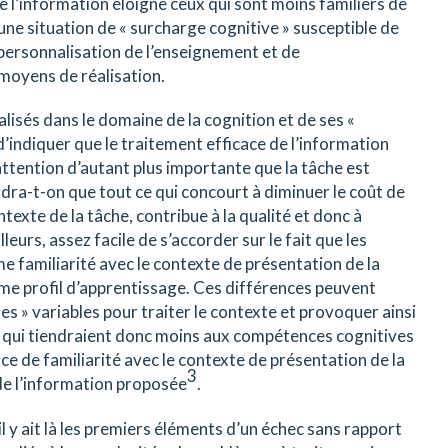
 l’information éloigne ceux qui sont moins familiers de
s une situation de « surcharge cognitive » susceptible de
personnalisation de l’enseignement et de
 moyens de réalisation.
isés dans le domaine de la cognition et de ses «
’indiquer que le traitement efficace de l’information
attention d’autant plus importante que la tâche est
dra-t-on que tout ce qui concourt à diminuer le coût de
ntexte de la tâche, contribue à la qualité et donc à
illeurs, assez facile de s’accorder sur le fait que les
e familiarité avec le contexte de présentation de la
me profil d’apprentissage. Ces différences peuvent
es » variables pour traiter le contexte et provoquer ainsi
, qui tiendraient donc moins aux compétences cognitives
ce de familiarité avec le contexte de présentation de la
3
de l’information proposée
.
l y ait là les premiers éléments d’un échec sans rapport