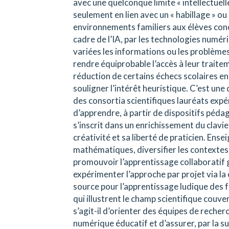
avec une quelconque limite « intellectuelle
seulement en lien avec un « habillage » o
environnements familiers aux élèves conce
cadre de l’IA, par les technologies numé
variées les informations ou les problème
rendre équiprobable l’accès à leur traite
réduction de certains échecs scolaires en
souligner l’intérêt heuristique. C’est un
des consortia scientifiques lauréats exp
d’apprendre, à partir de dispositifs péda
s’inscrit dans un enrichissement du clav
créativité et sa liberté de praticien. Ens
mathématiques, diversifier les contextes
promouvoir l’apprentissage collaboratif 
expérimenter l’approche par projet via la
source pour l’apprentissage ludique des 
qui illustrent le champ scientifique couve
s’agit-il d’orienter des équipes de reche
numérique éducatif et d’assurer, par la sui