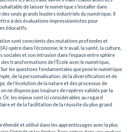
ouhaitable de laisser le numérique s’installer dans
le des seuls grands leaders industriels du numérique. Il
ettre à des évaluations impressionnistes pour
s éducatifs.
ation sont conscients des mutations profondes et
 (IA) opère dans l’économie, le travail, la santé, la culture,
 sociales et son intrusion dans l’espace entre sphère
n des transformations de l’École avec le numérique,
 Sur les questions fondamentales que pose le numérique
emple, de la personnalisation, de la diversification et de
e, de l’évolution de la nature et des processus de
 on ne dispose pas toujours de repères validés par la
n. Or, les enjeux sont ici considérables au regard
ire et de la facilitation de la réussite du plus grand
réhendé et utilisé dans les apprentissages avec la plus
ier l’intérêt et les limites. Sans entrer dans une analyse