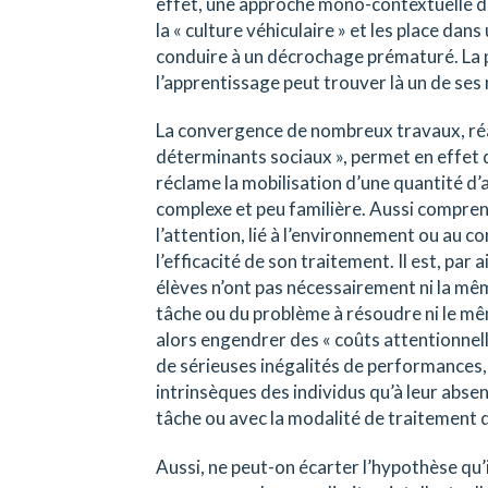
effet, une approche mono-contextuelle de
la « culture véhiculaire » et les place dan
conduire à un décrochage prématuré. La 
l’apprentissage peut trouver là un de ses
La convergence de nombreux travaux, réal
déterminants sociaux », permet en effet d
réclame la mobilisation d’une quantité d’
complexe et peu familière. Aussi compren
l’attention, lié à l’environnement ou au co
l’efficacité de son traitement. Il est, par a
élèves n’ont pas nécessairement ni la mêm
tâche ou du problème à résoudre ni le mê
alors engendrer des « coûts attentionnell
de sérieuses inégalités de performances
intrinsèques des individus qu’à leur absen
tâche ou avec la modalité de traitement 
Aussi, ne peut-on écarter l’hypothèse qu’i