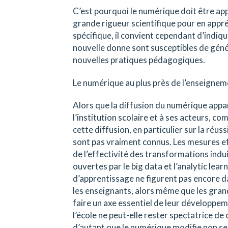
C’est pourquoi le numérique doit être app
grande rigueur scientifique pour en appréc
spécifique, il convient cependant d’indi
nouvelle donne sont susceptibles de génér
nouvelles pratiques pédagogiques.
Le numérique au plus près de l’enseignem
Alors que la diffusion du numérique appa
l’institution scolaire et à ses acteurs, com
cette diffusion, en particulier sur la réus
sont pas vraiment connus. Les mesures ef
de l’effectivité des transformations indui
ouvertes par le big data et l’analytic lear
d’apprentissage ne figurent pas encore d
les enseignants, alors même que les gran
faire un axe essentiel de leur développeme
l’école ne peut-elle rester spectatrice de
d’autant que le numérique modifie non se