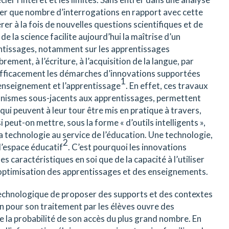
quer que nombre d’interrogations en rapport avec cette
er à la fois de nouvelles questions scientifiques et de
e la science facilite aujourd’hui la maîtrise d’un
ntissages, notamment sur les apprentissages
ement, à l’écriture, à l’acquisition de la langue, par
efficacement les démarches d’innovations supportées
1
’enseignement et l’apprentissage
. En effet, ces travaux
canismes sous-jacents aux apprentissages, permettent
ui peuvent à leur tour être mis en pratique à travers,
peut-on mettre, sous la forme « d’outils intelligents »,
 la technologie au service de l’éducation. Une technologie,
2
 l’espace éducatif
. C’est pourquoi les innovations
caractéristiques en soi que de la capacité à l’utiliser
’optimisation des apprentissages et des enseignements.
 technologique de proposer des supports et des contextes
n pour son traitement par les élèves ouvre des
 la probabilité de son accès du plus grand nombre. En