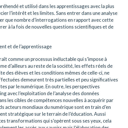
réhendé et utilisé dans les apprentissages avec la plus
ier l’intérêt et les limites. Sans entrer dans une analyse
quer que nombre d’interrogations en rapport avec cette
er à la fois de nouvelles questions scientifiques et de
ent et de l’apprentissage
raît comme un processus inéluctable qui s’impose à
me d’ailleurs au reste de la société, les effets réels de
site des élèves et les conditions mêmes de celle-ci, ne
fectuées demeurent très partielles et peu significatives
tes par le numérique. En outre, les perspectives
ning avec l’exploitation de l’analyse des données
ans les cibles de compétences nouvelles à acquérir par
ds acteurs mondiaux du numérique sont en train d’en
nt stratégique sur le terrain de l’éducation. Aussi
 ces transformations qui s’opèrent sous ses yeux, cela
ulement les accès aux savoirs mais l’élaboration des