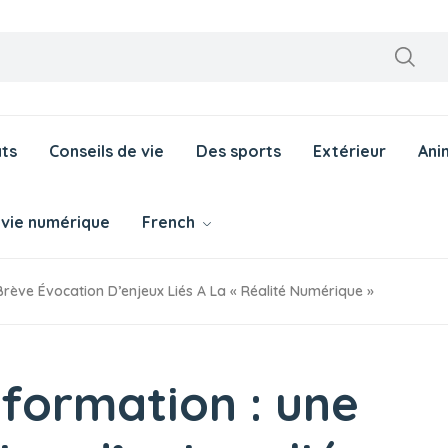
ts
Conseils de vie
Des sports
Extérieur
Ani
 vie numérique
French
rève Évocation D’enjeux Liés A La « Réalité Numérique »
 formation : une