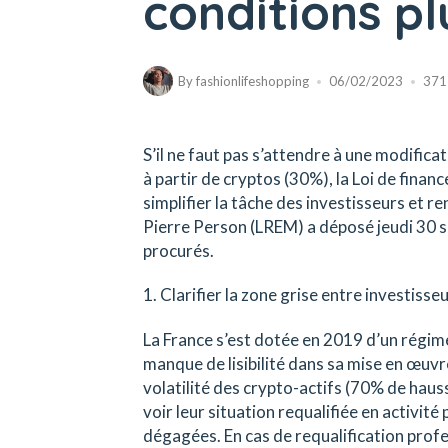
conditions p
By
fashionlifeshopping
06/02/2023
371
S’il ne faut pas s’attendre à une modifica
à partir de cryptos (30%), la Loi de fina
simplifier la tâche des investisseurs et re
Pierre Person (LREM) a déposé jeudi 30 
procurés.
1. Clarifier la zone grise entre investisse
La France s’est dotée en 2019 d’un régime 
manque de lisibilité dans sa mise en œuvr
volatilité des crypto-actifs (70% de hauss
voir leur situation requalifiée en activit
dégagées. En cas de requalification profes