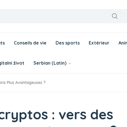
ts
Conseils de vie
Des sports
Extérieur
Ani
italni život
Serbian (Latin)
ions Plus Avantageuses ?
 cryptos : vers des