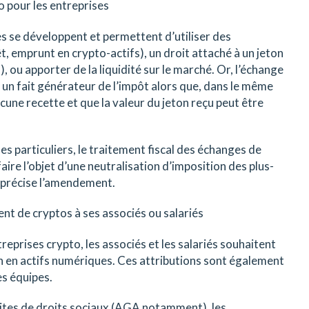
o pour les entreprises
s se développent et permettent d’utiliser des
t, emprunt en crypto-actifs), un droit attaché à un jeton
, ou apporter de la liquidité sur le marché. Or, l’échange
 un fait générateur de l’impôt alors que, dans le même
cune recette et que la valeur du jeton reçu peut être
es particuliers, le traitement fiscal des échanges de
aire l’objet d’une neutralisation d’imposition des plus-
, précise l’amendement.
ent de cryptos à ses associés ou salariés
treprises crypto, les associés et les salariés souhaitent
n en actifs numériques. Ces attributions sont également
s équipes.
ites de droits sociaux (AGA notamment), les