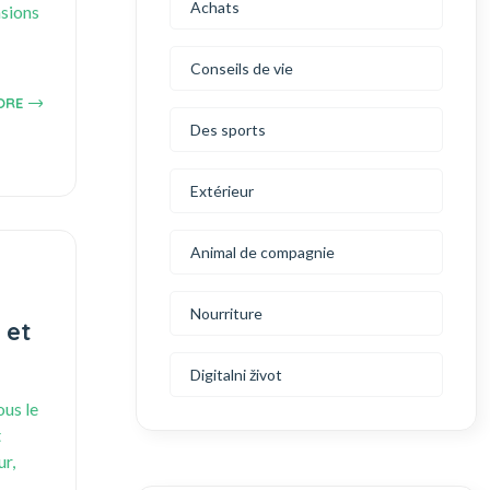
Achats
asions
Conseils de vie
ORE
Des sports
Extérieur
Animal de compagnie
Nourriture
 et
Digitalni život
ous le
t
ur,