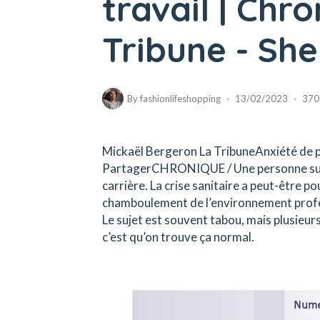
travail | Chr
Tribune - Sh
By
fashionlifeshopping
13/02/2023
370
Mickaël Bergeron La TribuneAnxiété de 
PartagerCHRONIQUE / Une personne sur q
carrière. La crise sanitaire a peut-être p
chamboulement de l’environnement professi
Le sujet est souvent tabou, mais plusieurs 
c’est qu’on trouve ça normal.