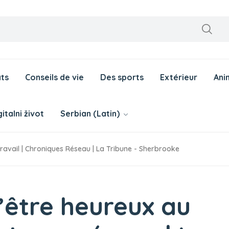
ts
Conseils de vie
Des sports
Extérieur
Ani
italni život
Serbian (Latin)
Travail | Chroniques Réseau | La Tribune - Sherbrooke
d’être heureux au