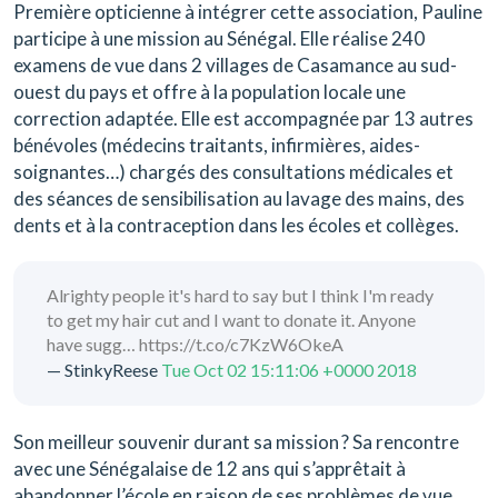
Première opticienne à intégrer cette association, Pauline
participe à une mission au Sénégal. Elle réalise 240
examens de vue dans 2 villages de Casamance au sud-
ouest du pays et offre à la population locale une
correction adaptée. Elle est accompagnée par 13 autres
bénévoles (médecins traitants, infirmières, aides-
soignantes…) chargés des consultations médicales et
des séances de sensibilisation au lavage des mains, des
dents et à la contraception dans les écoles et collèges.
Alrighty people it's hard to say but I think I'm ready
to get my hair cut and I want to donate it. Anyone
have sugg… https://t.co/c7KzW6OkeA
— StinkyReese
Tue Oct 02 15:11:06 +0000 2018
Son meilleur souvenir durant sa mission ? Sa rencontre
avec une Sénégalaise de 12 ans qui s’apprêtait à
abandonner l’école en raison de ses problèmes de vue.