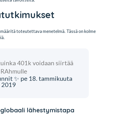
atutkimukset
, määritä toteutettava menetelmä. Tässä on kolme
iä.
 kuinka 401k voidaan siirtää
 IRAhmulle
nnit ✨ pe 18. tammikuuta
 2019
: globaali lähestymistapa