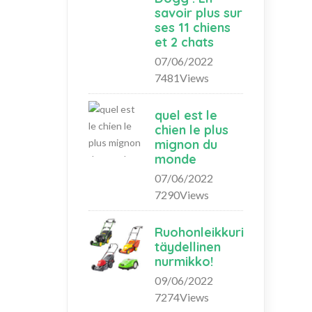
savoir plus sur
ses 11 chiens
et 2 chats
07/06/2022
7481Views
quel est le
chien le plus
mignon du
monde
07/06/2022
7290Views
Ruohonleikkuri
täydellinen
nurmikko!
09/06/2022
7274Views