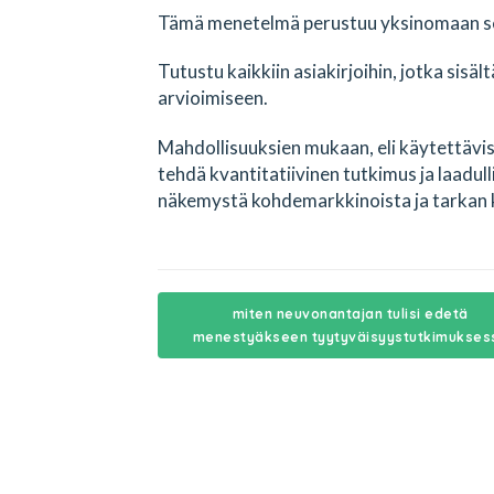
Tämä menetelmä perustuu yksinomaan seu
Tutustu kaikkiin asiakirjoihin, jotka sisäl
arvioimiseen.
Mahdollisuuksien mukaan, eli käytettäviss
tehdä kvantitatiivinen tutkimus ja laadul
näkemystä kohdemarkkinoista ja tarkan 
miten neuvonantajan tulisi edetä
menestyäkseen tyytyväisyystutkimukses