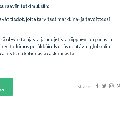
raaviin tutkimuksiin:
tävät tiedot, joita tarvitset markkina- ja tavoitteesi
ä olevasta ajasta ja budjetista riippuen, on parasta
linen tutkimus peräkkäin. Ne täydentävät globaalia
käsityksen kohdeasiakaskunnasta.
share:
sa