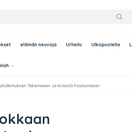
okset
elämän neuvoja
Urheilu
Ulkopuolella
nnish
tutkimuksen Tekemiseen Ja Kriisistä Poistumiseen
hokkaan