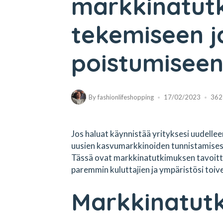
markkinatut
tekemiseen ja
poistumisee
By
fashionlifeshopping
17/02/2023
362
Jos haluat käynnistää yrityksesi uudelle
uusien kasvumarkkinoiden tunnistamisess
Tässä ovat markkinatutkimuksen tavoitte
paremmin kuluttajien ja ympäristösi toiv
Markkinatutk