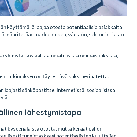
n käyttämällä laajaa otosta potentiaalisia asiakkaita
 siinä määritetään markkinoiden, väestön, sektorin tilastot
äryhmistä, sosiaalis-ammatillisista ominaisuuksista,
sen tutkimuksen on täytettävä kaksi periaatetta:
laajasti sähköpostitse, Internetissä, sosiaalisissa
enä.
ällinen lähestymistapa
nnät kyseenalaista otosta, mutta keräät paljon
ellisesti tunnistaaksesi potentiaalisten kuluttajien