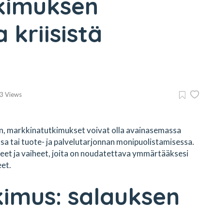
kimuksen
 kriisistä
n
3 Views
en, markkinatutkimukset voivat olla avainasemassa
a tai tuote- ja palvelutarjonnan monipuolistamisessa.
et ja vaiheet, joita on noudatettava ymmärtääksesi
eet.
imus: salauksen