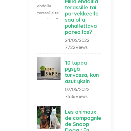
Millä ehdoilla
terassille tai
parvekkeelle
saa olla
puhallettava
poreallas?
24/06/2022
7722Views
10 tapaa
pysyä
turvassa, kun
asut yksin
02/06/2022
7536Views
Les animaux
de compagnie
de Snoop
Dogg : En