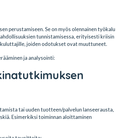
ksen perustamiseen. Se on myös olennainen työkalu
ahdollisuuksien tunnistamisessa, erityisesti kriisin
uluttajille, joiden odotukset ovat muuttuneet.
rääminen ja analysointi:
inatutkimuksen
stamista tai uuden tuotteen/palvelun lanseerausta,
skiä. Esimerkiksi toiminnan aloittaminen
seita tavoitteita: