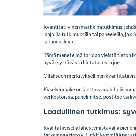
Kvantitatiivinen markkinatutkimus tehdää
laajoilla tutkimuksilla tai paneeleilla, ja
ja tunnusluvut.
Tämä menetelmä tarjoaa yleistä tietoa ik
hyväksyttävästä hintatasosta jne.
Ollakseen merkityksellinen kvantitatiivi
Kyselylomake on jaettava mahdollisimman 
verkostoissa, puhelimitse, postitse tai liv
Laadullinen tutkimus: syv
Kvalitatiivisella lähestymistavalla piene
tarkempaa tietoa. Tutkit kysyntää peruste