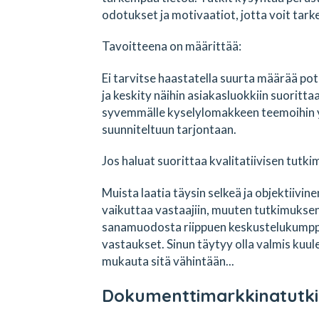
odotukset ja motivaatiot, jotta voit tark
Tavoitteena on määrittää:
Ei tarvitse haastatella suurta määrää poten
ja keskity näihin asiakasluokkiin suoritta
syvemmälle kyselylomakkeen teemoihin 
suunniteltuun tarjontaan.
Jos haluat suorittaa kvalitatiivisen tutki
Muista laatia täysin selkeä ja objektiivin
vaikuttaa vastaajiin, muuten tutkimuksen
sanamuodosta riippuen keskustelukumppan
vastaukset. Sinun täytyy olla valmis kuule
mukauta sitä vähintään...
Dokumenttimarkkinatutk