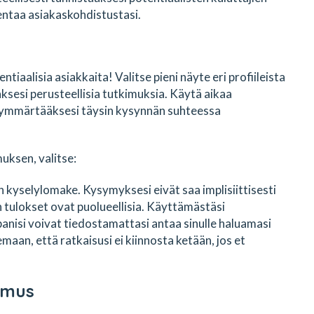
entaa asiakaskohdistustasi.
tiaalisia asiakkaita! Valitse pieni näyte eri profiileista
aksesi perusteellisia tutkimuksia. Käytä aikaa
ymmärtääksesi täysin kysynnän suhteessa
muksen, valitse:
en kyselylomake. Kysymyksesi eivät saa implisiittisesti
 tulokset ovat puolueellisia. Käyttämästäsi
isi voivat tiedostamattasi antaa sinulle haluamasi
maan, että ratkaisusi ei kiinnosta ketään, jos et
imus