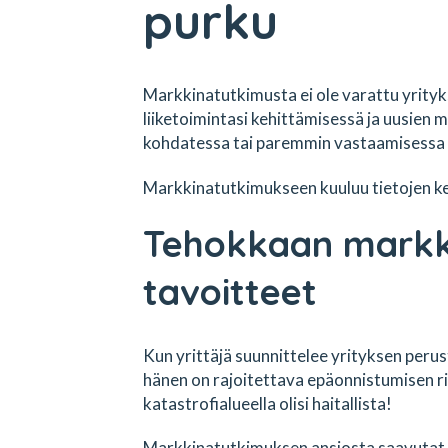
purku
Markkinatutkimusta ei ole varattu yrity
liiketoimintasi kehittämisessä ja uusien m
kohdatessa tai paremmin vastaamisessa k
Markkinatutkimukseen kuuluu tietojen ke
Tehokkaan markk
tavoitteet
Kun yrittäjä suunnittelee yrityksen peru
hänen on rajoitettava epäonnistumisen ri
katastrofialueella olisi haitallista!
Markkinatutkimuksen ansiosta saavutat u