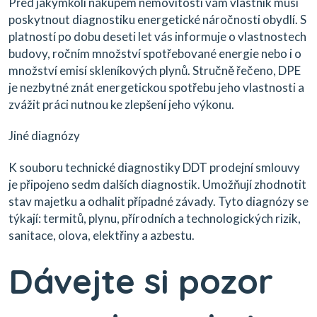
Před jakýmkoli nákupem nemovitosti vám vlastník musí
poskytnout diagnostiku energetické náročnosti obydlí. S
platností po dobu deseti let vás informuje o vlastnostech
budovy, ročním množství spotřebované energie nebo i o
množství emisí skleníkových plynů. Stručně řečeno, DPE
je nezbytné znát energetickou spotřebu jeho vlastnosti a
zvážit práci nutnou ke zlepšení jeho výkonu.
Jiné diagnózy
K souboru technické diagnostiky DDT prodejní smlouvy
je připojeno sedm dalších diagnostik. Umožňují zhodnotit
stav majetku a odhalit případné závady. Tyto diagnózy se
týkají: termitů, plynu, přírodních a technologických rizik,
sanitace, olova, elektřiny a azbestu.
Dávejte si pozor