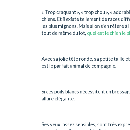
« Trop craquant », « trop chou », « adorab
chiens. Et il existe tellement de races dif
les plus mignons. Mais si on s’en réfère à
tout de même du lot,
quel est le chien le
Avec sa jolie tête ronde, sa petite taille 
est le parfait animal de compagnie.
Si ces poils blancs nécessitent un brossage
allure élégante.
Ses yeux, assez sensibles, sont très expr