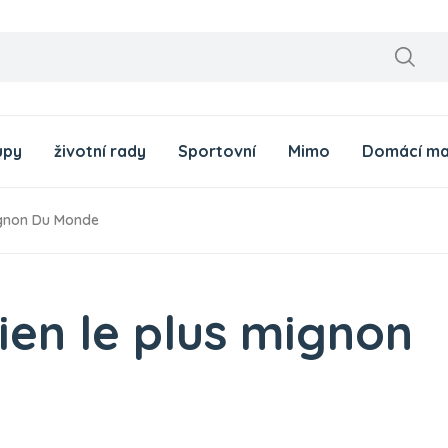
upy
životní rady
Sportovní
Mimo
Domácí ma
Mignon Du Monde
hien le plus mignon