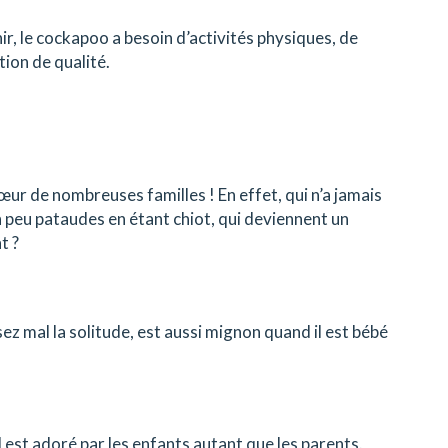
nir, le cockapoo a besoin d’activités physiques, de
ion de qualité.
cœur de nombreuses familles ! En effet, qui n’a jamais
n peu pataudes en étant chiot, qui deviennent un
t ?
z mal la solitude, est aussi mignon quand il est bébé
l est adoré par les enfants autant que les parents.