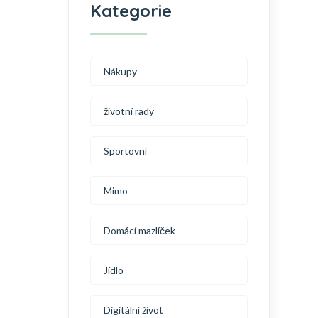
Kategorie
Nákupy
životní rady
Sportovní
Mimo
Domácí mazlíček
Jídlo
Digitální život