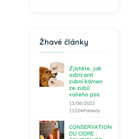
Žhavé články
Zjistěte, jak
odstranit
zubní kámen
ze zubů
vašeho psa
11/06/2022
11524Pohledy
CONSERVATION
DU CIDRE :