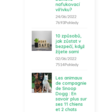
nafukovací
vířivku?
24/06/2022
7693Pohledy
10 způsobů,
jak zůstat v
bezpečí, když
žijete sami
02/06/2022
7514Pohledy
Les animaux
de compagnie
de Snoop
Dogg : En
savoir plus sur
ses 11 chiens
et 2 chats