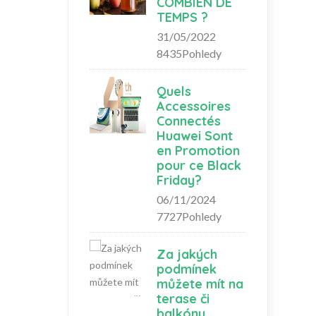
COMBIEN DE
TEMPS ?
31/05/2022
8435Pohledy
Quels
Accessoires
Connectés
Huawei Sont
en Promotion
pour ce Black
Friday?
06/11/2024
7727Pohledy
Za jakých
podmínek
můžete mít na
terase či
balkónu