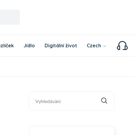
zlíček
Jídlo
Digitální život
Czech