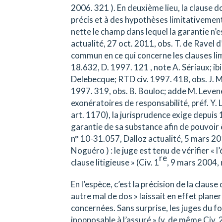
2006. 321 ). En deuxième lieu, la clause doi
précis et à des hypothèses limitativemen
nette le champ dans lequel la garantie n’es
actualité, 27 oct. 2011, obs. T. de Ravel d’
commun en ce qui concerne les clauses lim
18.632, D. 1997. 121 , note A. Sériaux; ibi
Delebecque; RTD civ. 1997. 418, obs. J. M
1997. 319, obs. B. Bouloc; adde M. Levene
exonératoires de responsabilité, préf. Y. L
art. 1170), la jurisprudence exige depuis 
garantie de sa substance afin de pouvoir 
n° 10-31.057, Dalloz actualité, 5 mars 201
Noguéro ) : le juge est tenu de vérifier « 
re
clause litigieuse » (Civ. 1
, 9 mars 2004,
En l’espèce, c’est la précision de la claus
autre mal de dos » laissait en effet plan
concernées. Sans surprise, les juges du f
inopposable à l’assuré » (v. de même Civ. 