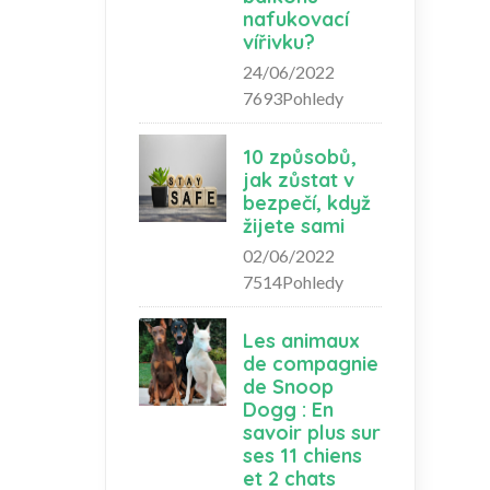
nafukovací
vířivku?
24/06/2022
7693Pohledy
10 způsobů,
jak zůstat v
bezpečí, když
žijete sami
02/06/2022
7514Pohledy
Les animaux
de compagnie
de Snoop
Dogg : En
savoir plus sur
ses 11 chiens
et 2 chats