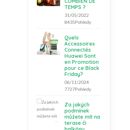
COMBIEN DE
TEMPS ?
31/05/2022
8435Pohledy
Quels
Accessoires
Connectés
Huawei Sont
en Promotion
pour ce Black
Friday?
06/11/2024
7727Pohledy
Za jakých
podmínek
můžete mít na
terase či
balkónu