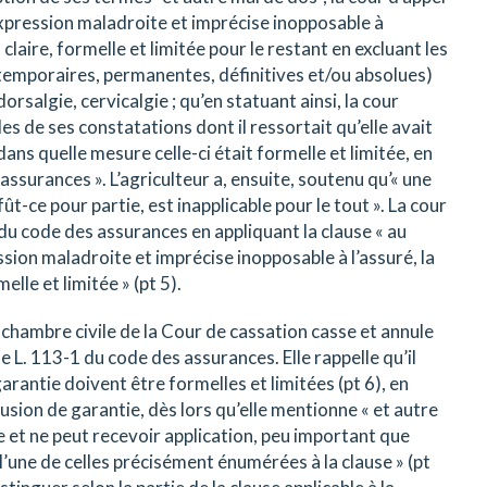
xpression maladroite et imprécise inopposable à
claire, formelle et limitée pour le restant en excluant les
t temporaires, permanentes, définitives et/ou absolues)
orsalgie, cervicalgie ; qu’en statuant ainsi, la cour
es de ses constatations dont il ressortait qu’elle avait
ans quelle mesure celle-ci était formelle et limitée, en
 assurances ». L’agriculteur a, ensuite, soutenu qu’« une
ût-ce pour partie, est inapplicable pour le tout ». La cour
-1 du code des assurances en appliquant la clause « au
ion maladroite et imprécise inopposable à l’assuré, la
lle et limitée » (pt 5).
 chambre civile de la Cour de cassation casse et annule
icle L. 113-1 du code des assurances. Elle rappelle qu’il
arantie doivent être formelles et limitées (pt 6), en
lusion de garantie, dès lors qu’elle mentionne « et autre
ée et ne peut recevoir application, peu important que
t l’une de celles précisément énumérées à la clause » (pt