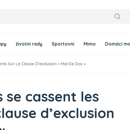
upy
životní rady
Sportovní
Mimo
Domácí ma
nts Sur La Clause D’exclusion « Mal De Dos »
 se cassent les
clause d’exclusion
»