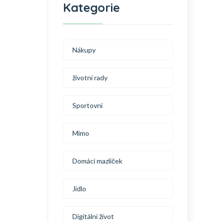
Kategorie
Nákupy
životní rady
Sportovní
Mimo
Domácí mazlíček
Jídlo
Digitální život