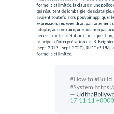
formelle et limitée, la clause d’une police
qui résultent de lombalgie, de sciatalgie, 
avaient toutefois cru pouvoir appliquer le
expression, redeviendrait parfaitement cla
adopte, au contraire, une position particul
nécessite interprétation (sur la question,
principes d’interprétation », in B. Beignie
(sept. 2019 – sept. 2020), RLDC n° 188, jan
formelle et limitée.
#How to #Build 
#System https:
— UdthaBollywo
17:11:11 +0000