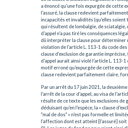
a énoncé qu’une fois expurgée de cette e
l’assuré, la clause redevient parfaitement 
incapacités et invalidités (qu’elles soien
qui résultent de lombalgie, de sciatalgie, d
d’appel n’a pas tiré les conséquences légal
dû interpréter la clause pour déterminer d
violation de l’article L. 113-1 du code des
clause d’exclusion de garantie imprécise, f
d’appel aurait ainsi violé l’article L. 113
motif erroné qu’expurgée de cette express
clause redevient parfaitement claire, forme
Par un arrêt du 17 juin 2021, la deuxième
l’arrêt de la cour d’appel, au visa de l’art
résulte de ce texte que les exclusions de g
déduisant qu’en l’espèce, la « clause d’exc
"mal de dos" » n’est pas formelle et limit
l’affection dont est atteint [l’assuré] soi