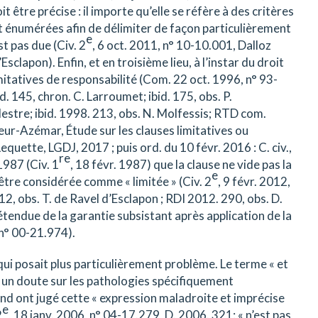
t être précise : il importe qu’elle se réfère à des critères
t énumérées afin de délimiter de façon particulièrement
e
t pas due (Civ. 2
, 6 oct. 2011, n° 10-10.001, Dalloz
Esclapon). Enfin, et en troisième lieu, à l’instar du droit
itatives de responsabilité (Com. 22 oct. 1996, n° 93-
d. 145, chron. C. Larroumet; ibid. 175, obs. P.
estre; ibid. 1998. 213, obs. N. Molfessis; RTD com.
ur-Azémar, Étude sur les clauses limitatives ou
equette, LGDJ, 2017 ; puis ord. du 10 févr. 2016 : C. civ.,
re
1987 (Civ. 1
, 18 févr. 1987) que la clause ne vide pas la
e
être considérée comme « limitée » (Civ. 2
, 9 févr. 2012,
2, obs. T. de Ravel d’Esclapon ; RDI 2012. 290, obs. D.
l’étendue de la garantie subsistant après application de la
 n° 00-21.974).
e qui posait plus particulièrement problème. Le terme « et
er un doute sur les pathologies spécifiquement
ond ont jugé cette « expression maladroite et imprécise
e
2
, 18 janv. 2006, n° 04-17.279, D. 2006. 321: « n’est pas