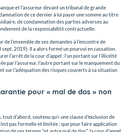
a banque et l’assureur devant un tribunal de grande
condamnation de ce dernier à lui payer une somme au titre
bsidiaire, de condamnation des parties adverses au
ndement de la responsabilité contractuelle.
ur de l’ensemble de ses demandes à l’encontre de
8 sept. 2019). Il a alors formé un pourvoi en cassation.
 l’arrêt de la cour d’appel : l’un portant sur l’illicéité
sée par l’assureur, l’autre portant sur le manquement du
ent sur l’adéquation des risques couverts à sa situation
garantie pour « mal de dos » non
 tout d’abord, soutenu qu’« une clause d’exclusion de
’est pas formelle et limitée ; que pour faire application
eption de ses termes “et autre mal de dos”, la cour d’appel