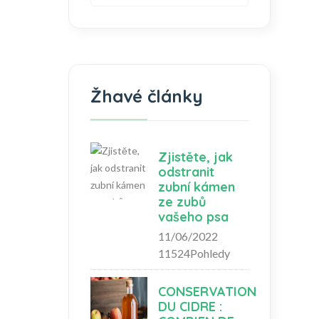
Žhavé články
Zjistěte, jak
odstranit
zubní kámen
ze zubů
vašeho psa
11/06/2022
11524Pohledy
CONSERVATION
DU CIDRE :