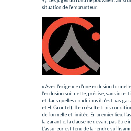
9). Les juges du fond ne pouvaient ainsi di
situation de l’emprunteur.
« Avec l’exigence d’une exclusion formelle
l’exclusion soit nette, précise, sans ince
et dans quelles conditions il n’est pas gara
et H. Groutel). Il en résulte trois condit
de formelle et limitée. En premier lieu, l
la garantie, la clause ne devant pas être i
L’assureur est tenu de la rendre suffisamm