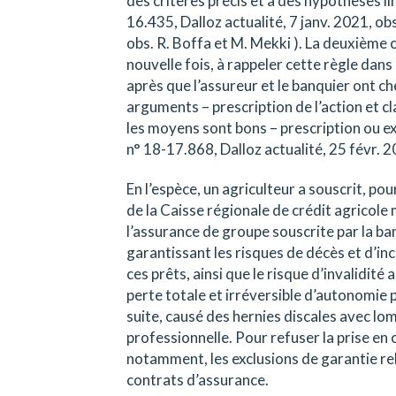
des critères précis et à des hypothèses l
16.435, Dalloz actualité, 7 janv. 2021, obs
obs. R. Boffa et M. Mekki ). La deuxième 
nouvelle fois, à rappeler cette règle dans
après que l’assureur et le banquier ont c
arguments – prescription de l’action et c
les moyens sont bons – prescription ou exc
n° 18-17.868, Dalloz actualité, 25 févr. 2
En l’espèce, un agriculteur a souscrit, p
de la Caisse régionale de crédit agricole 
l’assurance de groupe souscrite par la ba
garantissant les risques de décès et d’in
ces prêts, ainsi que le risque d’invalidité 
perte totale et irréversible d’autonomie po
suite, causé des hernies discales avec lo
professionnelle. Pour refuser la prise en
notamment, les exclusions de garantie re
contrats d’assurance.