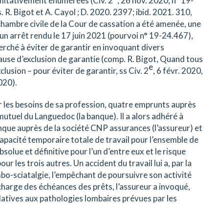
imitativement énumérées (Civ. 2
, 26 nov. 2020, n° 19-
. R. Bigot et A. Cayol ; D. 2020. 2397; ibid. 2021. 310,
chambre civile de la Cour de cassation a été amenée, une
 un arrêt rendu le 17 juin 2021 (pourvoi n° 19-24.467),
herché à éviter de garantir en invoquant divers
lause d’exclusion de garantie (comp. R. Bigot, Quand tous
e
lusion – pour éviter de garantir, ss Civ. 2
, 6 févr. 2020,
020).
our les besoins de sa profession, quatre emprunts auprès
mutuel du Languedoc (la banque). Il a alors adhéré à
nque auprès de la société CNP assurances (l’assureur) et
capacité temporaire totale de travail pour l’ensemble de
absolue et définitive pour l’un d’entre eux et le risque
ur les trois autres. Un accident du travail lui a, par la
mbo-sciatalgie, l’empêchant de poursuivre son activité
 charge des échéances des prêts, l’assureur a invoqué,
latives aux pathologies lombaires prévues par les