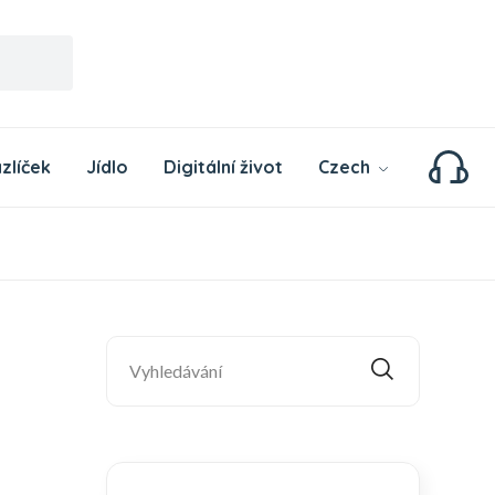
zlíček
Jídlo
Digitální život
Czech