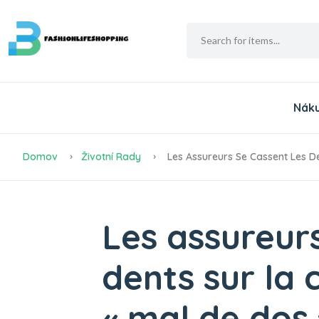
Nák
Domov
Životní Rady
Les Assureurs Se Cassent Les De
Les assureurs
dents sur la 
« mal de dos 