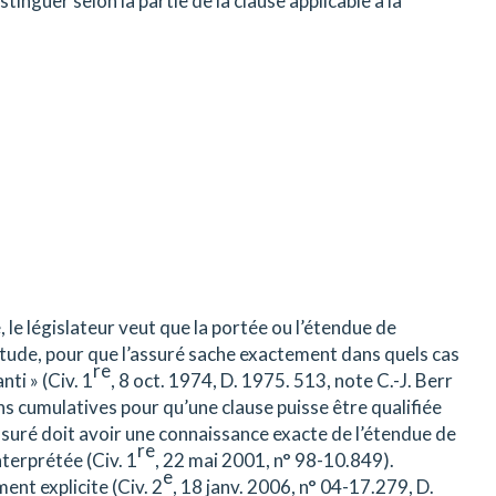
stinguer selon la partie de la clause applicable à la
, le législateur veut que la portée ou l’étendue de
rtitude, pour que l’assuré sache exactement dans quels cas
re
nti » (Civ. 1
, 8 oct. 1974, D. 1975. 513, note C.-J. Berr
ions cumulatives pour qu’une clause puisse être qualifiée
’assuré doit avoir une connaissance exacte de l’étendue de
re
nterprétée (Civ. 1
, 22 mai 2001, n° 98-10.849).
e
ent explicite (Civ. 2
, 18 janv. 2006, n° 04-17.279, D.