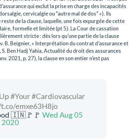
 d’assurance qui exclut la prise en charge des incapacités
dorsalgie, cervicalgie ou “autre mal de dos” »). Ils
 reste de la clause, laquelle, une fois expurgée de cette
ire, formelle et limitée (pt 5). La Cour de cassation
ièrement stricte : dès lors qu’une partie de la clause
 v. B. Beignier, « Interprétation du contrat d’assurance et
r, S. Ben Hadj Yahia, Actualité du droit des assurances
v. 2021, p. 27), la clause en son entier n’est pas
Up #Your #Cardiovascular
//t.co/emxe63H8jo
od 🇮🇳🚩🚩
Wed Aug 05
 2020