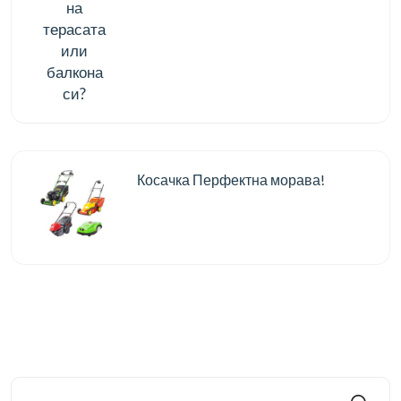
Косачка Перфектна морава!