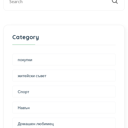
Category
покупки
житейски съвет
Спорт
Навън
Домашен любимец