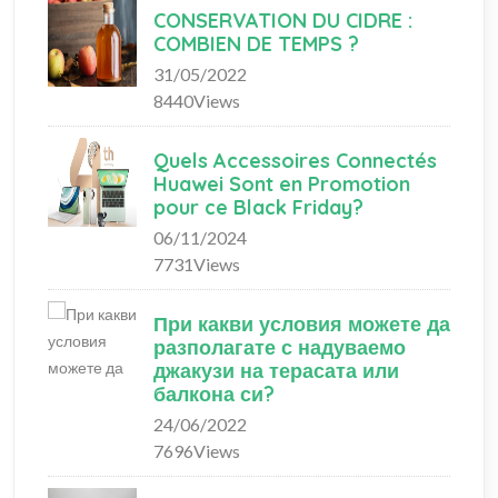
CONSERVATION DU CIDRE :
COMBIEN DE TEMPS ?
31/05/2022
8440Views
Quels Accessoires Connectés
Huawei Sont en Promotion
pour ce Black Friday?
06/11/2024
7731Views
При какви условия можете да
разполагате с надуваемо
джакузи на терасата или
балкона си?
24/06/2022
7696Views