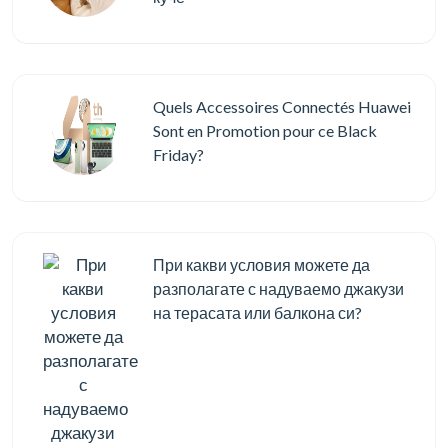
Quels Accessoires Connectés Huawei
Sont en Promotion pour ce Black
Friday?
При какви условия можете да
разполагате с надуваемо джакузи
на терасата или балкона си?