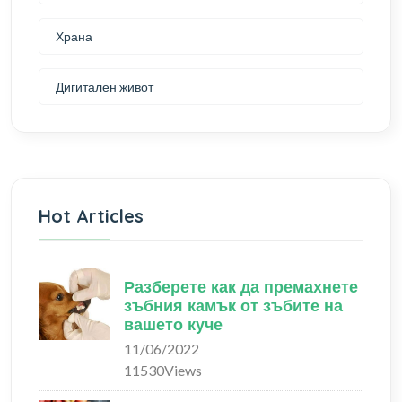
Храна
Дигитален живот
Hot Articles
Разберете как да премахнете
зъбния камък от зъбите на
вашето куче
11/06/2022
11530Views