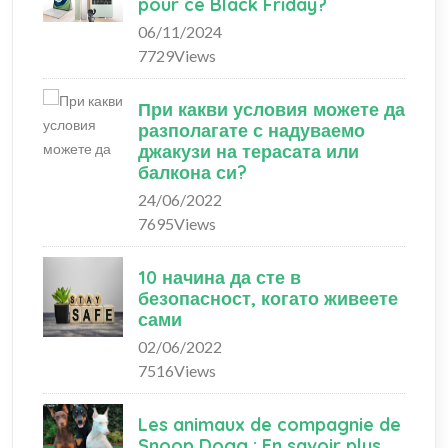
pour ce Black Friday?
06/11/2024
7729Views
При какви условия можете да
разполагате с надуваемо
джакузи на терасата или
балкона си?
24/06/2022
7695Views
10 начина да сте в
безопасност, когато живеете
сами
02/06/2022
7516Views
Les animaux de compagnie de
Snoop Dogg : En savoir plus