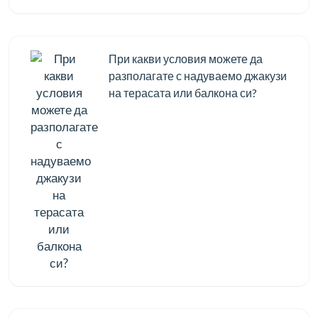
При какви условия можете да
разполагате с надуваемо джакузи
на терасата или балкона си?