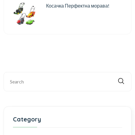
Косачка Перфектна морава!
Category