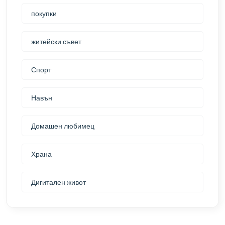
покупки
житейски съвет
Спорт
Навън
Домашен любимец
Храна
Дигитален живот