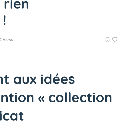
 rien
 !
1 Views
t aux idées
ntion « collection
ficat