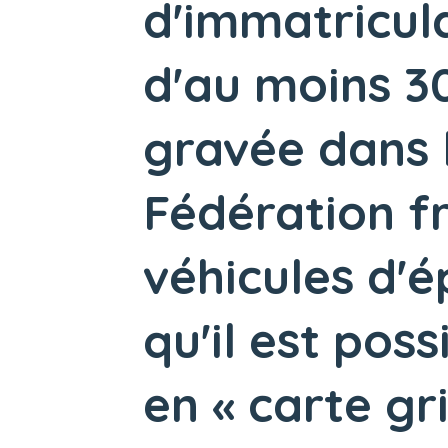
d'immatricula
d'au moins 30
gravée dans 
Fédération f
véhicules d'
qu'il est pos
en « carte gr