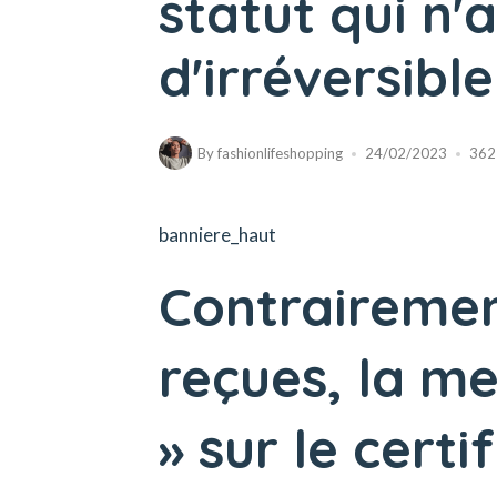
statut qui n'a
d'irréversible
By
fashionlifeshopping
24/02/2023
362
banniere_haut
Contrairemen
reçues, la me
» sur le certi