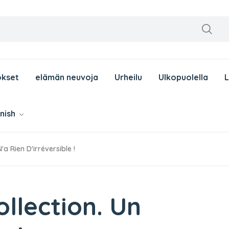
okset
elämän neuvoja
Urheilu
Ulkopuolella
nnish
'a Rien D'irréversible !
ollection. Un