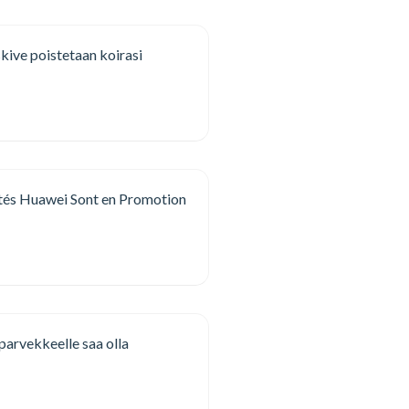
ive poistetaan koirasi
tés Huawei Sont en Promotion
i parvekkeelle saa olla