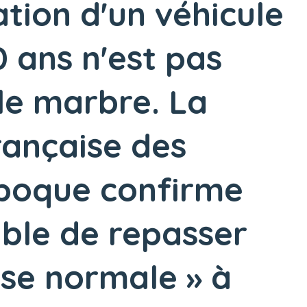
tion d'un véhicule
 ans n'est pas
le marbre. La
rançaise des
époque confirme
sible de repasser
ise normale » à