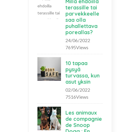
Millä ehdoilla
terassille tai
parvekkeelle
saa olla
puhallettava
poreallas?
24/06/2022
7695Views
10 tapaa
pysyä
turvassa, kun
asut yksin
02/06/2022
7516Views
Les animaux
de compagnie
de Snoop
Dogg : En