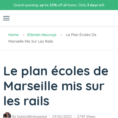
Grand opening,
up to 15%
off all items. Only
3 days
left
Home
Elämän Neuvoja
Le Plan Écoles De
Marseille Mis Sur Les Rails
Le plan écoles de
Marseille mis sur
les rails
By
fashionlifeshopping
19/01/2023
3749 Views