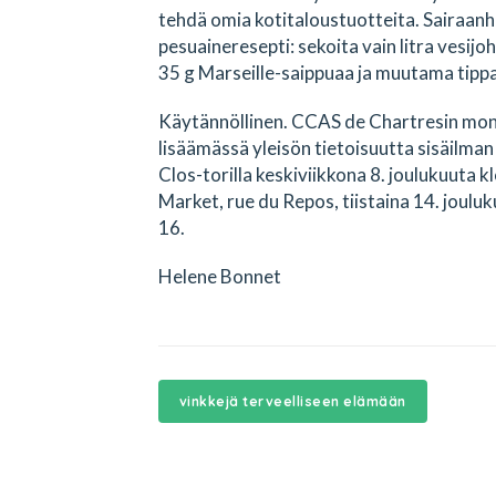
tehdä omia kotitaloustuotteita. Sairaanho
pesuaineresepti: sekoita vain litra vesij
35 g Marseille-saippuaa ja muutama tippa 
Käytännöllinen. CCAS de Chartresin mon
lisäämässä yleisön tietoisuutta sisäilman
Clos-torilla keskiviikkona 8. joulukuuta 
Market, rue du Repos, tiistaina 14. jouluk
16.
Helene Bonnet
vinkkejä terveelliseen elämään