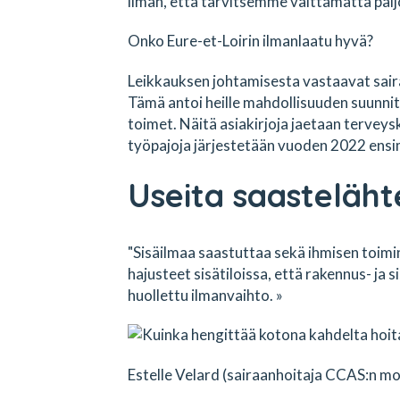
ilman, että tarvitsemme välttämättä paljo
Onko Eure-et-Loirin ilmanlaatu hyvä?
Leikkauksen johtamisesta vastaavat saira
Tämä antoi heille mahdollisuuden suunnitel
toimet. Näitä asiakirjoja jaetaan terveys
työpajoja järjestetään vuoden 2022 ensi
Useita saasteläht
"Sisäilmaa saastuttaa sekä ihmisen toimint
hajusteet sisätiloissa, että rakennus- ja s
huollettu ilmanvaihto. »
Estelle Velard (sairaanhoitaja CCAS:n m