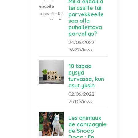
Millä ehdoilla
terassille tai
parvekkeelle
saa olla
puhallettava
poreallas?
24/06/2022
7692Views
10 tapaa
pysyä
turvassa, kun
asut yksin
02/06/2022
7510Views
Les animaux
de compagnie
de Snoop
Dogg : En