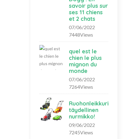
savoir plus sur
ses 11 chiens
et 2 chats
07/06/2022
7448Views
quel est le
chien le plus
mignon du
monde
07/06/2022
7264Views
Ruohonleikkuri
täydellinen
nurmikko!
09/06/2022
7245Views