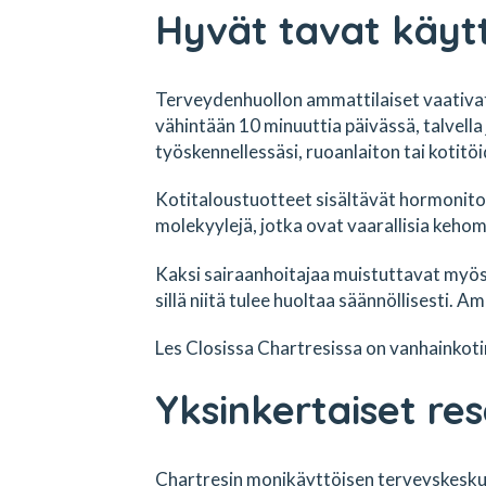
Hyvät tavat käyt
Terveydenhuollon ammattilaiset vaativat,
vähintään 10 minuuttia päivässä, talvell
työskennellessäsi, ruoanlaiton tai kotitö
Kotitaloustuotteet sisältävät hormonitoim
molekyylejä, jotka ovat vaarallisia keho
Kaksi sairaanhoitajaa muistuttavat myös, 
sillä niitä tulee huoltaa säännöllisesti. A
Les Closissa Chartresissa on vanhainkot
Yksinkertaiset res
Chartresin monikäyttöisen terveyskeskukse