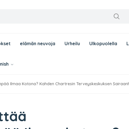
okset
elämän neuvoja
Urheilu
Ulkopuolella
nnish
empää Ilmaa Kotona? Kahden Chartresin Terveyskeskuksen Sairaan
ttää