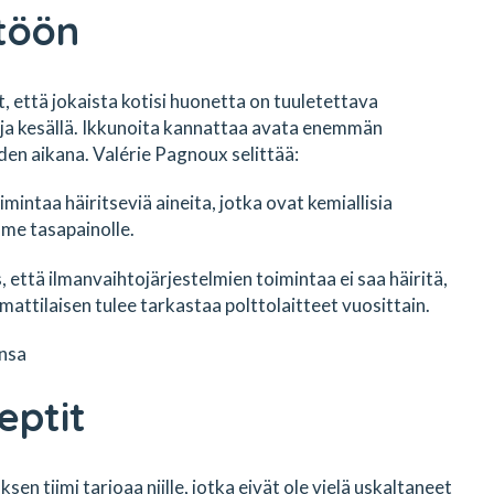
töön
 että jokaista kotisi huonetta on tuuletettava
a ja kesällä. Ikkunoita kannattaa avata enemmän
iden aikana. Valérie Pagnoux selittää:
intaa häiritseviä aineita, jotka ovat kemiallisia
mme tasapainolle.
että ilmanvaihtojärjestelmien toimintaa ei saa häiritä,
mmattilaisen tulee tarkastaa polttolaitteet vuosittain.
insa
eptit
n tiimi tarjoaa niille, jotka eivät ole vielä uskaltaneet