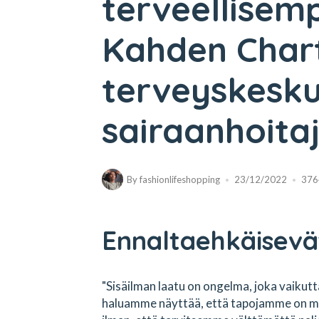
terveellisem
Kahden Chart
terveyskesk
sairaanhoita
By
fashionlifeshopping
23/12/2022
376
Ennaltaehkäisevä
"Sisäilman laatu on ongelma, joka vaikutt
haluamme näyttää, että tapojamme on ma