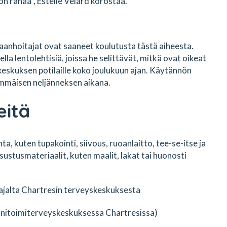
n rahaa”, Estelle Velard korostaa.
anhoitajat ovat saaneet koulutusta tästä aiheesta.
la lentolehtisiä, joissa he selittävät, mitkä ovat oikeat
keskuksen potilaille koko joulukuun ajan. Käytännön
mmäisen neljänneksen aikana.
eitä
a, kuten tupakointi, siivous, ruoanlaitto, tee-se-itse ja
isustusmateriaalit, kuten maalit, lakat tai huonosti
onitoimiterveyskeskuksessa Chartresissa)