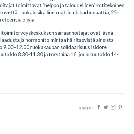
itajat toimittavat "helppo ja taloudellinen" kotitekoinen
ohtovettä, ruokalusikallinen natriumbikarbonaattia, 25-
eteerisiä öljyjä.
itoimiterveyskeskuksen sairaanhoitajat ovat läsnä
 laadusta ja hormonitoimintaa häiritsevistä aineista
klo 9.00–12.00 ruokakaupan solidaarisuus Isidore
uuta klo 8.30-11.30 ja torstaina 16. joulukuuta klo 14-
share: