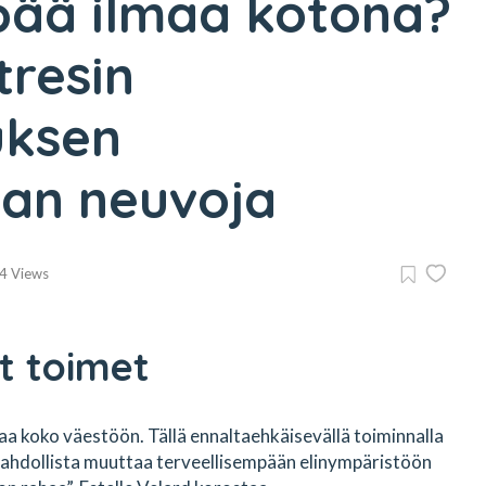
pää ilmaa kotona?
resin
uksen
jan neuvoja
4 Views
t toimet
aa koko väestöön. Tällä ennaltaehkäisevällä toiminnalla
hdollista muuttaa terveellisempään elinympäristöön