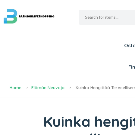
Ost
Fi
Home
Elämän Neuvoja
Kuinka Hengittää Terveellis
Kuinka hengi