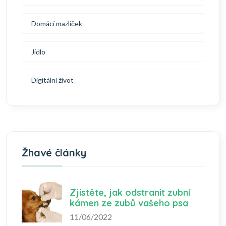
Domácí mazlíček
Jídlo
Digitální život
Žhavé články
Zjistěte, jak odstranit zubní
kámen ze zubů vašeho psa
11/06/2022