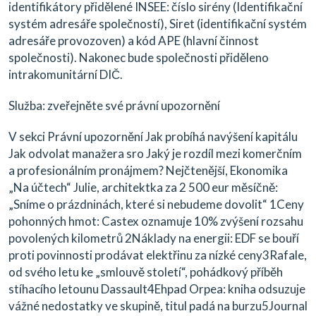
identifikátory přidělené INSEE: číslo sirény (Identifikační
systém adresáře společností), Siret (identifikační systém
adresáře provozoven) a kód APE (hlavní činnost
společnosti). Nakonec bude společnosti přiděleno
intrakomunitární DIČ.
Služba: zveřejněte své právní upozornění
V sekci Právní upozornění Jak probíhá navýšení kapitálu
Jak odvolat manažera sro Jaký je rozdíl mezi komerčním
a profesionálním pronájmem? Nejčtenější, Ekonomika
„Na účtech“ Julie, architektka za 2 500 eur měsíčně:
„Sníme o prázdninách, které si nebudeme dovolit“ 1Ceny
pohonných hmot: Castex oznamuje 10% zvýšení rozsahu
povolených kilometrů 2Náklady na energii: EDF se bouří
proti povinnosti prodávat elektřinu za nízké ceny3Rafale,
od svého letu ke „smlouvě století“, pohádkový příběh
stíhacího letounu Dassault4Ehpad Orpea: kniha odsuzuje
vážné nedostatky ve skupině, titul padá na burzu5Journal