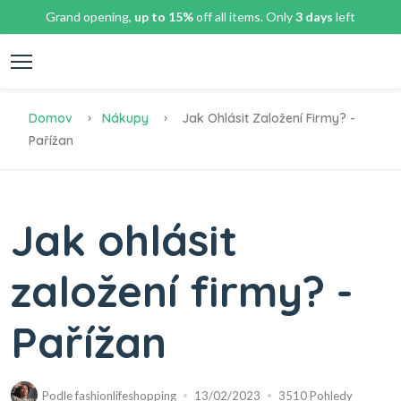
Grand opening,
up to 15%
off all items. Only
3 days
left
Domov
Nákupy
Jak Ohlásit Založení Firmy? -
Pařížan
Jak ohlásit
založení firmy? -
Pařížan
Podle
fashionlifeshopping
13/02/2023
3510 Pohledy