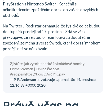
PlayStation a Nintendo Switch. Konečně s
několikadenním zpožděním dorazí do vašich obvyklých
obchodů.
Na Twitteru Rockstar oznamuje, že fyzické edice budou
dostupné k prodeji od 17. prosince. Zdá se však
překvapivé, že se studio neomlouvá za dodatečné
zpoždění, zejména u verze Switch, která dorazí mnohem
později, než se očekávalo.
Zjistěte, jak vyrobit horké čokoládové bomby -
Prime Women | Online časopis
#recipeshttps://t.co/DAr6YnCpay
— P. F. Anderson se zotavuje ... pomalu So 19. prosince
12:16:38 +0000 2020
Právě včas na