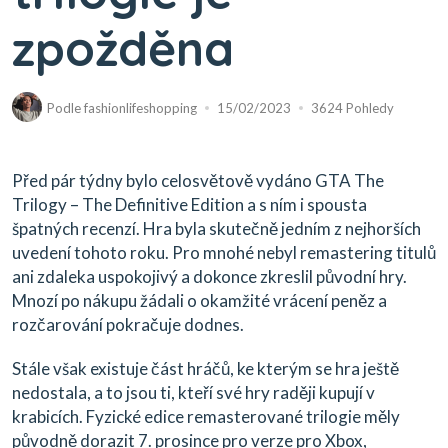
zpožděna
Podle
fashionlifeshopping
15/02/2023
3624 Pohledy
Před pár týdny bylo celosvětově vydáno GTA The
Trilogy – The Definitive Edition a s ním i spousta
špatných recenzí. Hra byla skutečně jedním z nejhorších
uvedení tohoto roku. Pro mnohé nebyl remastering titulů
ani zdaleka uspokojivý a dokonce zkreslil původní hry.
Mnozí po nákupu žádali o okamžité vrácení peněz a
rozčarování pokračuje dodnes.
Stále však existuje část hráčů, ke kterým se hra ještě
nedostala, a to jsou ti, kteří své hry raději kupují v
krabicích. Fyzické edice remasterované trilogie měly
původně dorazit 7. prosince pro verze pro Xbox,