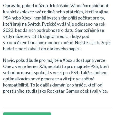
Opravdu, pokud můžete k letošním Vánocům nabídnout
krabici z kolekce své rodině nebo přátelům, kteří hrají na
PS4 nebo Xbox, neměli byste s tím příliš počítat pro ty,
kteří hrají na Switch. Fyzické vydání je odloženo na rok
2022, bez dalších podrobností o datu. Samozřejmě se
vždy můžete vrátit k digitální edici, i když pod
stromečkem bouchne mnohem méně. Nejste si jisti, že jej
budete moci zabalit do dárkového papíru.
Navíc, pokud bude pro majitele Xboxu dostupná verze
One a verze Series X/S, neplatí to pro majitele PS5, kteří
se budou muset spokojit s verzí pro PS4. Takže sbohem
optimalizacím nové generace a vítejte ve zpětné
kompatibilitě. To je další zklamání pro hráče, kteří od
prestižního studia jako Rockstar Games očekávali více.