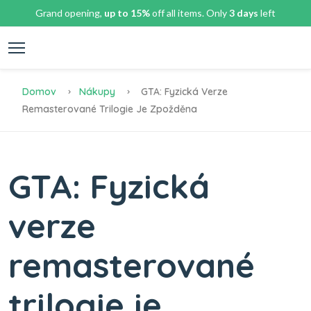
Grand opening,
up to 15%
off all items. Only
3 days
left
Domov
Nákupy
GTA: Fyzická Verze
Remasterované Trilogie Je Zpožděna
GTA: Fyzická
verze
remasterované
trilogie je