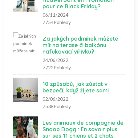
pour ce Black Friday?
06/11/2024
7754Pohledy
Za jakých podmínek můžete
mít na terase či balkónu
nafukovací vířivku?
24/06/2022
7722Pohledy
10 způsobů, jak zůstat v
bezpečí, když žijete sami
02/06/2022
7538Pohledy
Les animaux de compagnie de
Snoop Dogg : En savoir plus
sur ses 11 chiens et 2 chats