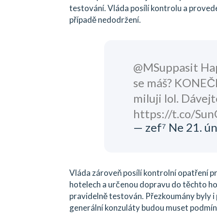
testování. Vláda posílí kontrolu a prove
případě nedodržení.
@MSuppasit Happ
se máš? KONEČNĚ
miluji lol. Dáve
https://t.co/S
— zef⁷ Ne 21. ú
Vláda zároveň posílí kontrolní opatření p
hotelech a určenou dopravu do těchto ho
pravidelně testován. Přezkoumány byly 
generální konzuláty budou muset podmínk