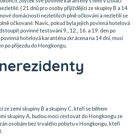
dokončit zbytek své povinné karantény s nimi v izolaci
letilé. ( 21 dnů pro osoby přijíždějící ze skupiny B a 14
enové domácnosti nezletilých plně očkováni a nezletilí se
lně očkované. Navíc, pokud byla jejich povinná hotelová
toupit povinné testování 9., 12., 16. a 19. den po
 povinná hotelová karanténa zkrácena na 14 dní, musí
en po příjezdu do Hongkongu.
 nerezidenty
 ze zemí skupiny B a skupiny C, kteří se během
emi skupiny A, budou moci cestovat do Hongkongu ze
ázán osobám bez trvalého pobytu v Hongkongu, kteří
B.