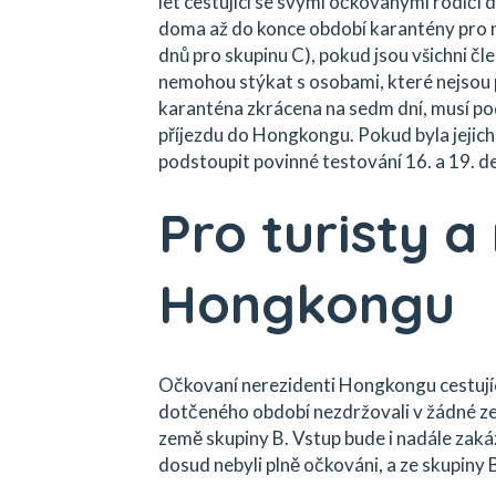
let cestující se svými očkovanými rodiči 
doma až do konce období karantény pro nez
dnů pro skupinu C), pokud jsou všichni čl
nemohou stýkat s osobami, které nejsou p
karanténa zkrácena na sedm dní, musí pods
příjezdu do Hongkongu. Pokud byla jejich
podstoupit povinné testování 16. a 19. d
Pro turisty a
Hongkongu
Očkovaní nerezidenti Hongkongu cestující
dotčeného období nezdržovali v žádné z
země skupiny B. Vstup bude i nadále zak
dosud nebyli plně očkováni, a ze skupiny 