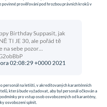
de povinné prověřování pod hrozbou právních kroků v
y Birthday Suppasit, jak
 TI JE 30, ale pořád tě
jte na sebe pozor…
unG2obBbP
nora 02:08:29 +0000 2021
ro personál na letišti, v akreditovaných karanténních
telů, která bude vyžadovat, aby byl personál očkován a
i podmínky pro vstup osob osvobozených od karantény,
y osvobození splnit.