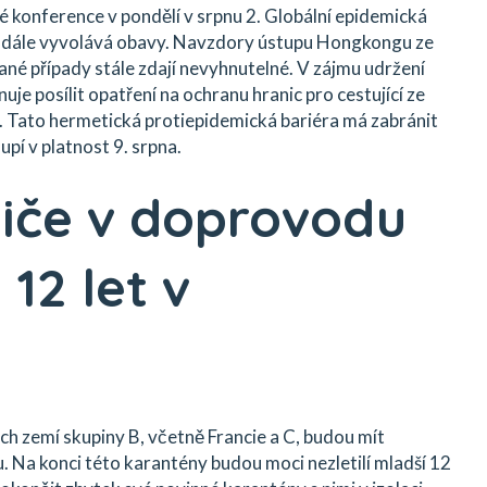
é konference v pondělí v srpnu 2. Globální epidemická
nadále vyvolává obavy. Navzdory ústupu Hongkongu ze
ané případy stále zdají nevyhnutelné. V zájmu udržení
uje posílit opatření na ochranu hranic pro cestující ze
". Tato hermetická protiepidemická bariéra má zabránit
pí v platnost 9. srpna.
iče v doprovodu
12 let v
h zemí skupiny B, včetně Francie a C, budou mít
 Na konci této karantény budou moci nezletilí mladší 12