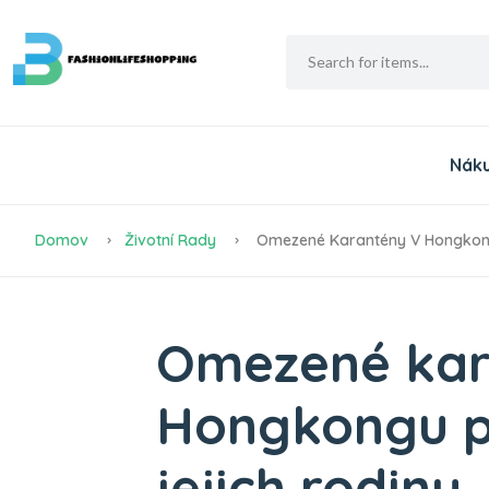
Nák
Domov
Životní Rady
Omezené Karantény V Hongkongu
Omezené kar
Hongkongu p
jejich rodiny