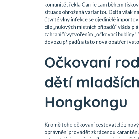
komunitě , řekla Carrie Lam během tiskov
situace ohrožená variantou Delta však 
čtvrté vlny infekce se ojedinělé importov
cíle „nulových místních případů“ vláda plán
zahraničí vytvořením „očkovací bubliny“ 
dovozu případů a tato nová opatření vstou
Očkovaní rod
dětí mladších 
Hongkongu
Kromě toho očkovaní cestovatelé z novýc
oprávnění provádět zkrácenou karanténu.