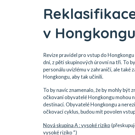
Reklasifikace
v Hongkong
Revize pravidel pro vstup do Hongkongu a 
dní, z pěti skupinových úrovní na tři. T
personálu uvízlému v zahraničí, ale také 
Hongkongu, aby tak učinili.
To by navíc znamenalo, že by mohly být z
očkovaní obyvatelé Hongkongu mohou na
destinací. Obyvatelé Hongkongu a nerezid
očkovací cyklus, budou mít povolen vst
Nová skupina
A : vysoké riziko
(přeskupuje
vysoké riziko “)