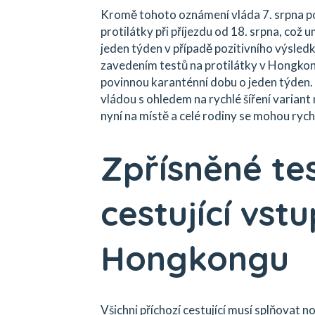
Kromě tohoto oznámení vláda 7. srpna po
protilátky při příjezdu od 18. srpna, což
jeden týden v případě pozitivního výsledk
zavedením testů na protilátky v Hongkong
povinnou karanténní dobu o jeden týden
vládou s ohledem na rychlé šíření variant n
nyní na místě a celé rodiny se mohou rych
Zpřísněné te
cestující vstu
Hongkongu
Všichni příchozí cestující musí splňovat