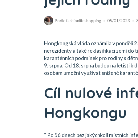
Podle
fashionlifeshopping
05/01/2023
Hongkongská vláda oznámila v pondělí 2
nerezidenty a také reklasifikaci zemí do tř
karanténních podmínek pro rodiny s dětmi
9. srpna. Od 18. srpna budou na letišti k 
osobám umožní využívat snížené karanté
Cíl nulové in
Hongkongu
“ Po 56 dnech bez jakýchkoli místních infe