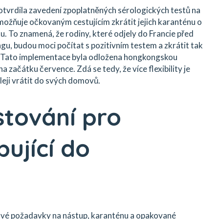
tvrdila zavedení zpoplatněných sérologických testů na
 umožňuje očkovaným cestujícím zkrátit jejich karanténu o
u. To znamená, že rodiny, které odjely do Francie před
u, budou moci počítat s pozitivním testem a zkrátit tak
. Tato implementace byla odložena hongkongskou
a začátku července. Zdá se tedy, že více flexibility je
leji vrátit do svých domovů.
stování pro
pující do
 nové požadavky na nástup, karanténu a opakované