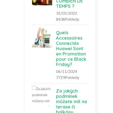
COMBIEN DE
TEMPS ?
31/05/2022
8438Pohledy
Quels
Accessoires
Connectés
Huawei Sont
en Promotion
pour ce Black
Friday?
06/11/2024
7729Pohledy
Za jakých
podmínek
můžete mít na
terase či
balkónu