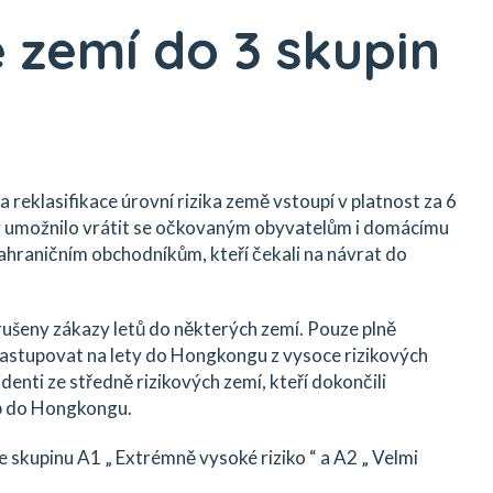
 zemí do 3 skupin
u
reklasifikace úrovní rizika země vstoupí v platnost za 6
o by umožnilo vrátit se očkovaným obyvatelům i domácímu
zahraničním obchodníkům, kteří čekali na návrat do
rušeny zákazy letů do některých zemí. Pouze plně
stupovat na lety do Hongkongu z vysoce rizikových
enti ze středně rizikových zemí, kteří dokončili
up do Hongkongu.
 skupinu A1 „ Extrémně vysoké riziko “ a A2 „ Velmi