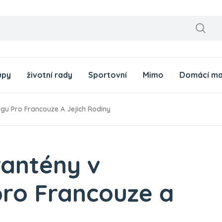
upy
životní rady
Sportovní
Mimo
Domácí ma
 Pro Francouze A Jejich Rodiny
antény v
ro Francouze a