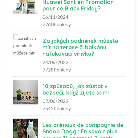
Huawei Sont en Promotion
pour ce Black Friday?
06/11/2024
7760Pohledy
Za jakých podmínek můžete
mít na terase či balkónu
nafukovací vířivku?
24/06/2022
7728Pohledy
10 způsobů, jak zůstat v
bezpečí, když žijete sami
02/06/2022
7542Pohledy
Les animaux de compagnie de
Snoop Dogg : En savoir plus
sur ses 11 chiens et 2 chats