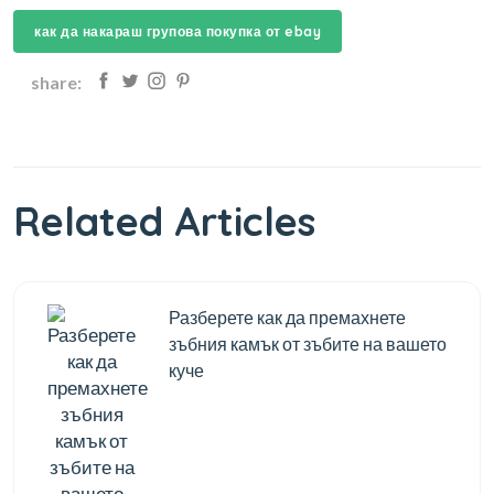
как да накараш групова покупка от ebay
share:
Related Articles
Разберете как да премахнете
зъбния камък от зъбите на вашето
куче