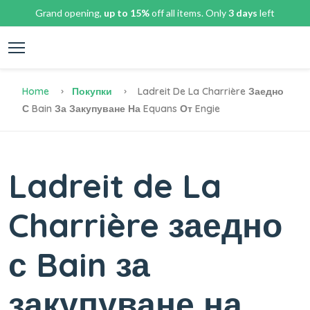
Grand opening,
up to 15%
off all items. Only
3 days
left
Home
Покупки
Ladreit De La Charrière Заедно
С Bain За Закупуване На Equans От Engie
Ladreit de La
Charrière заедно
с Bain за
закупуване на