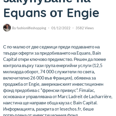
Equans от Engie
By
fashionlifeshopping
01/12/2022
3582 Views
С по-малко от две седмици преди подаването на
твърди оферти за придобиването на Equans, Bain
Capital откри ключово предимство. Решен да поеме
контрола върху тази група енергийни услуги (12,5
милиарда оборот, 74 000 служители по света,
включително 26 000 във Франция), обявена за
продажба от Engie, американският инвестиционен
фонд придобива с "френски привкус". Fimalac,
основана и управлявана от Marc Ladreit de Lacharrière,
наистина ще направи обща кауза с Bain Capital.
Информацията, разкрита от lesechos.fr, беше
потвърдена от инвестиционния фонд.