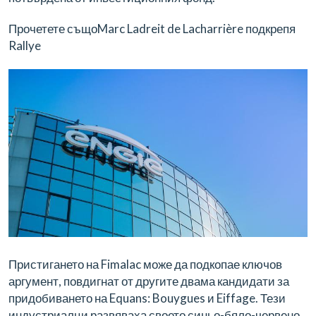
Прочетете също
Marc Ladreit de Lacharrière подкрепя
Rallye
Пристигането на Fimalac може да подкопае ключов
аргумент, повдигнат от другите двама кандидати за
придобиването на Equans: Bouygues и Eiffage. Тези
индустриалци развяваха своето синьо-бяло-червено