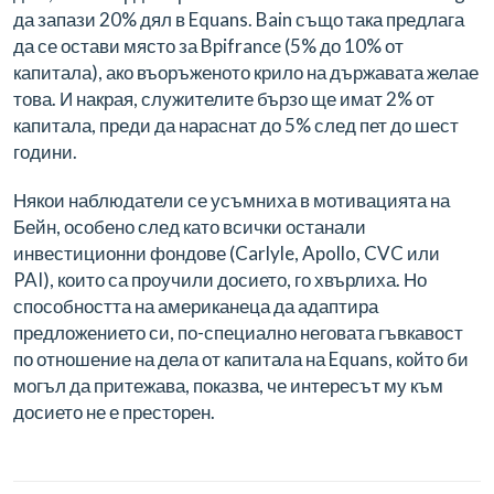
да запази 20% дял в Equans. Bain също така предлага
да се остави място за Bpifrance (5% до 10% от
капитала), ако въоръженото крило на държавата желае
това. И накрая, служителите бързо ще имат 2% от
капитала, преди да нараснат до 5% след пет до шест
години.
Някои наблюдатели се усъмниха в мотивацията на
Бейн, особено след като всички останали
инвестиционни фондове (Carlyle, Apollo, CVC или
PAI), които са проучили досието, го хвърлиха. Но
способността на американеца да адаптира
предложението си, по-специално неговата гъвкавост
по отношение на дела от капитала на Equans, който би
могъл да притежава, показва, че интересът му към
досието не е престорен.