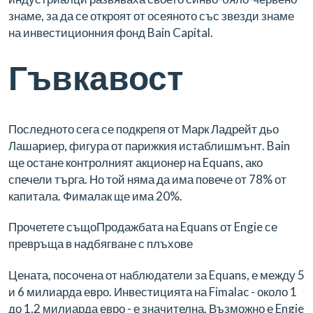
знаме, за да се откроят от осеяното със звезди знаме
на инвестиционния фонд Bain Capital.
Гъвкавост
Последното сега се подкрепя от Марк Ладрейт дьо
Лашариер, фигура от парижкия истаблишмънт. Bain
ще остане контролният акционер на Equans, ако
спечели търга. Но той няма да има повече от 78% от
капитала. Фималак ще има 20%.
Прочетете също
Продажбата на Equans от Engie се
превръща в надбягване с плъхове
Цената, посочена от наблюдатели за Equans, е между 5
и 6 милиарда евро. Инвестицията на Fimalac - около 1
до 1,2 милиарда евро - е значителна. Възможно е Engie