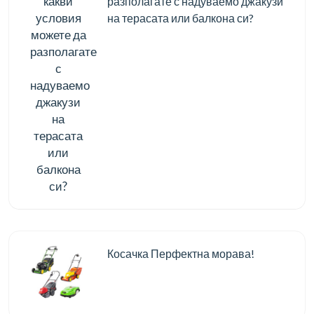
разполагате с надуваемо джакузи
на терасата или балкона си?
Косачка Перфектна морава!