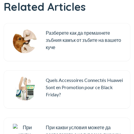
Related Articles
Разберете как да премахнете
зъбния камък от зъбите на вашето
куче
Quels Accessoires Connectés Huawei
Sont en Promotion pour ce Black
Friday?
При какви условия можете да