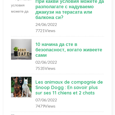
При какви условия можете да
разполагате с надуваемо
джакузи на терасата или
балкона си?
24/06/2022
7721Views
10 начина да сте в
безопасност, когато живеете
сами
02/06/2022
7535Views
Les animaux de compagnie de
Snoop Dogg : En savoir plus
sur ses 11 chiens et 2 chats
07/06/2022
7479Views