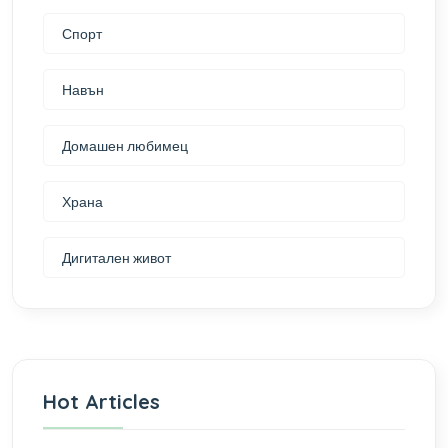
Спорт
Навън
Домашен любимец
Храна
Дигитален живот
Hot Articles