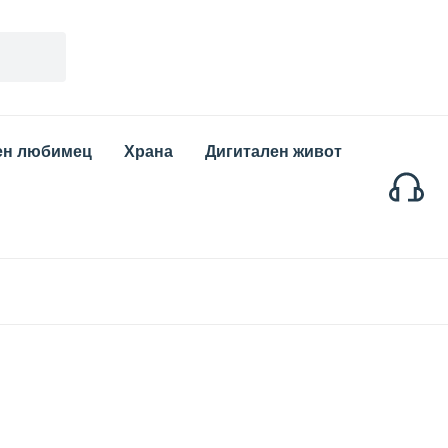
ен любимец
Храна
Дигитален живот