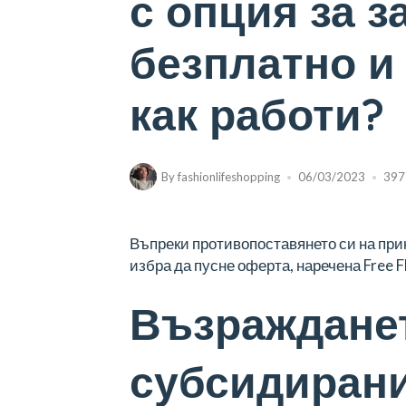
с опция за з
безплатно и
как работи?
By
fashionlifeshopping
06/03/2023
397
Въпреки противопоставянето си на при
избра да пусне оферта, наречена Free 
Възраждане
субсидиран