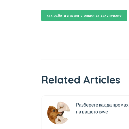
как работи лизинг с опция за закупуване
Related Articles
Разберете как да премах
на вашето куче