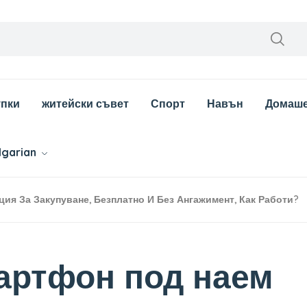
упки
житейски съвет
Спорт
Навън
Домаш
lgarian
ция За Закупуване, Безплатно И Без Ангажимент, Как Работи?
мартфон под наем