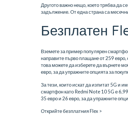
Другото важно нещо, което трябва да се
задължение
. От една страна са месечни
Безплатен Fle
Вземете за пример популярен смартфон 
направите първо плащане от 259 евро, 
това можете да изберете да върнете м
евро, за да упражните опцията за покупк
За тези, които искат да изпитат 5G и и
смартфон като Redmi Note 10 5G е 6,99
35 евро и 26 евро, за да упражните опци
Открийте безплатния Flex >