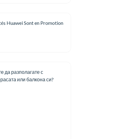
tés Huawei Sont en Promotion
е да разполагате с
расата или балкона си?