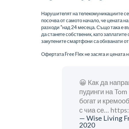
Нарушителят на телекомуникациите се с
посочва от самото начало, че цената н
разходи
"над 24 месеца. Също така е въ
да станете собственик, като заплатите
закупените смартфони са обхванати о
Офертата Free Flex не засяга и цената н
😀 Как да напр
пудинги на Tom 
богат и кремоо
с чиа се… https
— Wise Living F
2020