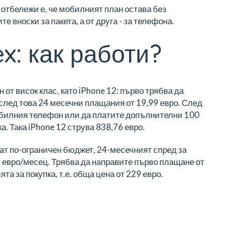
 отбележи е, че
мобилният план остава без
те вноски за пакета, а от друга - за телефона.
x: как работи?
от висок клас, като iPhone 12: първо трябва да
след това 24 месечни плащания от 19,99 евро. След
обилния телефон или да платите допълнителни 100
а. Така iPhone 12 струва 838,76 евро.
мат по-ограничен бюджет, 24-месечният спред за
 евро/месец. Трябва да направите първо плащане от
ята за покупка, т.е. обща цена от 229 евро.