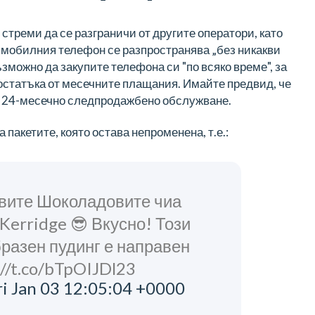
треми да се разграничи от другите оператори, като
а мобилния телефон се разпространява „
без никакви
зможно да закупите телефона си "по всяко време", за
 остатъка от месечните плащания. Имайте предвид, че
т 24-месечно следпродажбено обслужване.
а пакетите, която остава непроменена, т.е.:
авите Шоколадовите чиа
Kerridge 😎 Вкусно! Този
бразен пудинг е направен
://t.co/bTpOIJDl23
ri Jan 03 12:05:04 +0000