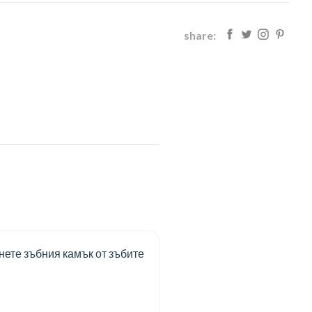
share:
нете зъбния камък от зъбите