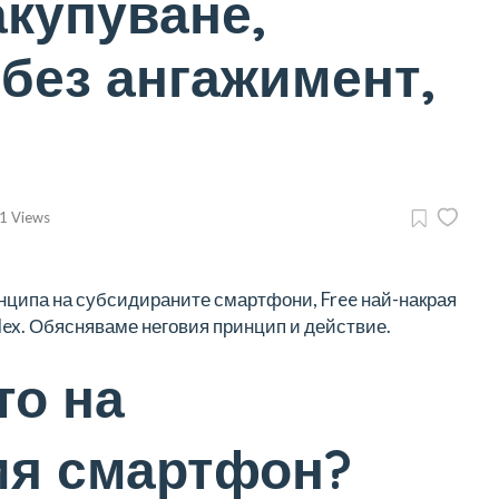
акупуване,
 без ангажимент,
1 Views
нципа на субсидираните смартфони, Free най-накрая
Flex. Обясняваме неговия принцип и действие.
то на
ия смартфон?