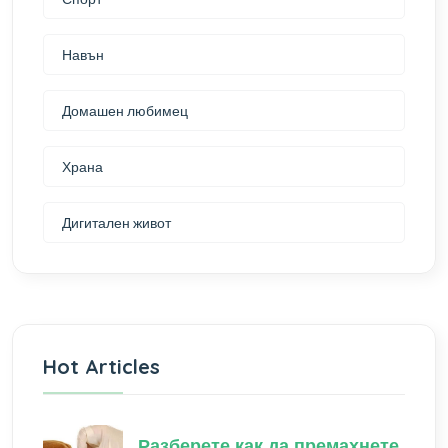
Навън
Домашен любимец
Храна
Дигитален живот
Hot Articles
Разберете как да премахнете