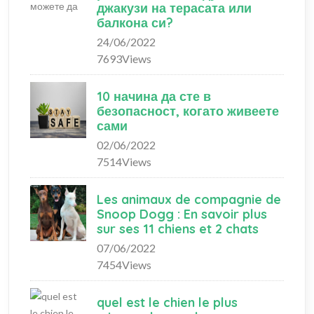
джакузи на терасата или
балкона си?
24/06/2022
7693Views
10 начина да сте в
безопасност, когато живеете
сами
02/06/2022
7514Views
Les animaux de compagnie de
Snoop Dogg : En savoir plus
sur ses 11 chiens et 2 chats
07/06/2022
7454Views
quel est le chien le plus