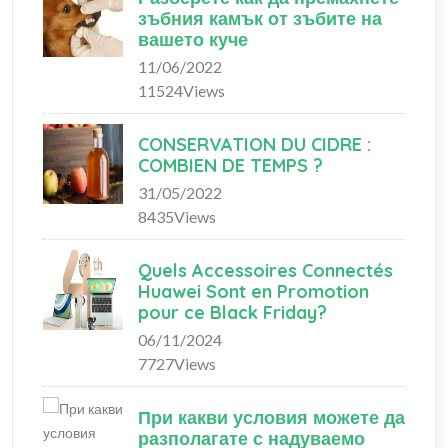
зъбния камък от зъбите на
вашето куче
11/06/2022
11524Views
CONSERVATION DU CIDRE :
COMBIEN DE TEMPS ?
31/05/2022
8435Views
Quels Accessoires Connectés
Huawei Sont en Promotion
pour ce Black Friday?
06/11/2024
7727Views
При какви условия можете да
разполагате с надуваемо