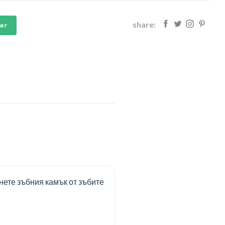
share:
ier
нете зъбния камък от зъбите