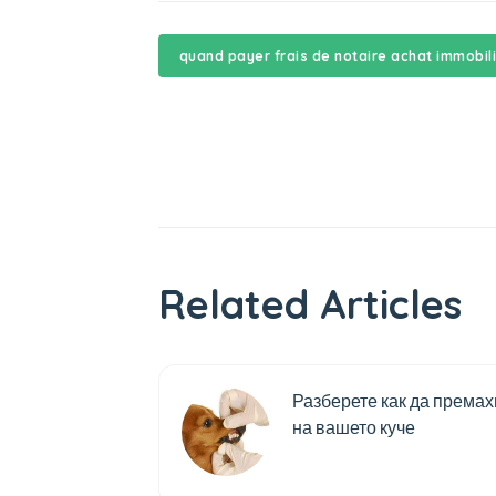
quand payer frais de notaire achat immobil
Related Articles
Разберете как да премах
на вашето куче