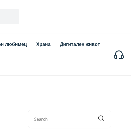
ен любимец
Храна
Дигитален живот