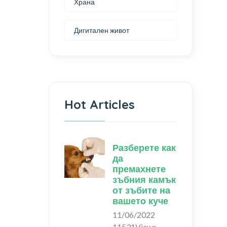
Храна
Дигитален живот
Hot Articles
Разберете как
да
премахнете
зъбния камък
от зъбите на
вашето куче
11/06/2022
11531Views