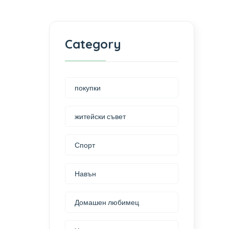
Category
покупки
житейски съвет
Спорт
Навън
Домашен любимец