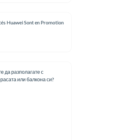
tés Huawei Sont en Promotion
е да разполагате с
расата или балкона си?