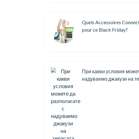
Quels Accessoires Connec
pour ce Black Friday?
При какви условия может
надуваемо джакузи на те