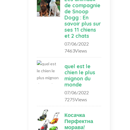
de compagnie
de Snoop
Dogg : En
savoir plus sur
ses 11 chiens
et 2 chats
07/06/2022
7463Views
quel est le
chien le plus
mignon du
monde
07/06/2022
7275Views
Косачка
Перфектна
морава!