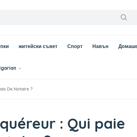
упки
житейски съвет
Спорт
Навън
Домаш
lgarian
ais De Notaire ?
quéreur : Qui paie