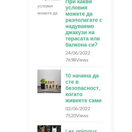
При какви
условия
можете да
разполагате с
надуваемо
джакузи на
терасата или
балкона си?
24/06/2022
7698Views
10 начина да
сте в
безопасност,
когато
живеете сами
02/06/2022
7520Views
Les animaux